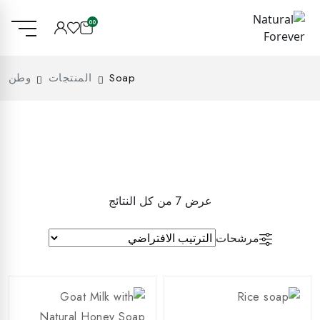
00
Soap
المنتجات
وطن
عرض ⁦7⁩ من كل النتائج
مرشحات