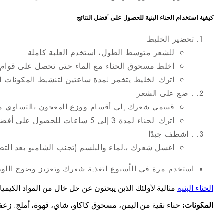
كيفية استخدام الحناء البنية للحصول على أفضل النتائج
تحضير الخليط
للشعر متوسط الطول، استخدم العلبة كاملة.
اخلط مسحوق الحناء مع الماء حتى تحصل على قوام 
اترك الخليط يتخمر لمدة ساعتين لتنشيط المكونات ال
. ضع على الشعر
قسمي شعرك إلى أقسام ووزع المعجون بالتساوي من
اترك الحناء لمدة 3 إلى 5 ساعات للحصول على أفضل النتائج.
. اشطف جيدًا
اغسل شعرك بالماء والبلسم (تجنب الشامبو بعد التط
استخدم مرة في الأسبوع لتغذية شعرك وتعزيز وضوح اللون
الحناء البنيه
مثالية لأولئك الذين يبحثون عن حل خال من المواد الكيمي
المكونات:
حناء نقية من اليمن، مسحوق كاكاو، شاي، قهوة، أملج، زعفران