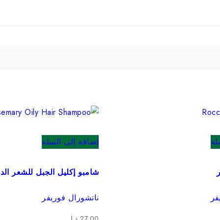
لة
إضافة إلى السلة
شامبو إكليل الجبل للشعر الد
فر
ناتشورال فوريفر
27.00
د.إ