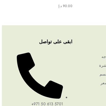
90.00
د.إ
ابقى على تواصل
جه
بشرة
جسم
شعر
+971 50 613 5701