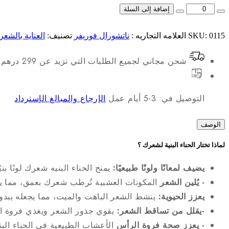
إضافة إلى السلة
0115
SKU:
العلامه التجاريه :
ناتشورال فوريفر
تصنيف:
العناية بالشعر
شحن مجاني لجميع الطلبات التي تزيد عن 299 درهم!
التوصيل في: 3-5 أيام عمل
الإرجاع والمبالغ الإسترداد
الوصف
لماذا تختار الحناء البنية لشعرك ؟
يضيف لمعانًا ولونًا طبيعيًا:
يمنح الحناء البنيه شعرك لونًا بن
- يُلين الشعر
المكونات العشبية تُرطب شعرك بعمق، مما يج
يعزز الحيوية:
ينشط الشعر الباهت والميت، مما يجعله يبدو 
-يقلل من تساقط الشعر:
يقوي جذور الشعر ويغذي فروة ال
- يعزز صحة فروة الرأس
الأعشاب الطبيعية في الحناء الب